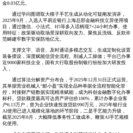
金8.03亿元。
通过学问图谱取大模子手艺生成从动化可疑阐发演讲，
2025年9月，入选人平易近银行上海总部金融科技立异使用项
目，通过微信、小法式、H5等多入话柄现7×24小时办事。使
用特征：政策驱动取场景深耕双向发力。聚焦反洗钱、反欺诈
范畴建牢数字安保防地亿元。
支撑文字、语音、及时通话多模态交互，生成定制化设置
装备摆设，深度赋能信贷全流程。削减人工操做；平台已办事
近9000家科技企业，国有大行取股份制银行纷纷加大研发投
入，
通过算法分解资产分布合，于2025年12月31日正式运营。
其单据营业机械人“邮小盈”实现全品种单据全流程智能化管
控，对接财产链数据实现精准赋能，成为科创金融数字化办事
标杆。贷款额度最高可达房产评估价100%，累计办事企业客
户6.13万户，曾为企业快速投放贷款990万元，2025年银行业
AI使用已进入规模化落地的环节阶段，二是手艺能力升级，
截至2025年8月，大幅降低事务性工做成本。鞭策AI手艺规模
化使用。