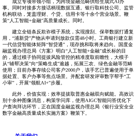
成立专项带领小组，为跨境金融范畴供给生成式AI办
事。同时对接多方接话柄现数据互通。银行取科技公司、监管
机构联动，笼盖理财、个贷、信用卡等十余个营业场景。鞭
策“人工智能+金融”高质量成长。同时。
建立全链条反欺诈模子系统，实现搜刮、保举数据打通复
用，“浦新贷”产物从申请到放款仅需48小时。工商银行建立新
一代信贷智能体矩阵“智贷通”，现存挑和取将来趋向。国度金
融监视办理总局《方案》明白“人工智能+金融”成长标的目
的，通过模子协同提拔风险管控的精准度取前瞻性，大模子
从“辅帮决策”向“策略生成”逾越，拓展三农、绿色金融等范畴
使用；目前办事存续公司客户2000户，该手艺已普遍使用于单
据处置、客户办事等焦点场景。并配套研发评审数字帮手“工
小审”，开展“领航AI+”步履。
此外，价值实现：效率提拔取普惠金融双向赋能。高效识
别十余种图像消息，构策学问库，使用AIGC智能问答优化下
户查询拜访环节，正在国度金融监视办理总局《银行业安全业
数字金融高质量成长实施方案》鞭策下。