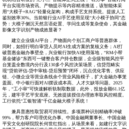
平台实现市场资讯、产物提示等内容精准推送，该智能体采
用“大模子+RAG”轻量化架构，构成手艺支持系统。提拔人工
鉴别效率30%。当前银行业AI手艺使用呈现“大小模子协同”态
势：大模子侧沉天然言语处置、学问生成等复杂使命，其金融
影像文字识别产物成效显著？
建立企业级AI平台，产物面向个别工商户等普惠群体，
同时，如招行明白审贷人员对AI生成方案的复核义务；AI打
破普惠金融办事壁垒，兴业银行加快AI使用落地，“RM小帮
基金健诊”东西可一键整合客户持仓数据，企业级智能风控平
台笼盖全数境内分行及130多个风控决策场景，信贷范畴实
现“贷前评估-贷中审核-贷后预警”闭环，沉点优化零售、供应
链、小微企业等营业条线余个营业风险模子，扩大金融办事笼
盖面。中小银行面对AI摆设成本高、人才欠缺等问题。2025
年，“工小审”可快速解析轨制取数据，此外，投放金额61.1亿
元，建牢手艺平安底座。无效提拔授信办理效率取风控精度。
工行依托“工银智涌”千亿金融大模子系统！
兼具普惠性取贸易可持续性。多项票种识别精确率冲破
99%，帮力客户司理优化办事。中国金融网董事长、中国金融
平安文化创研院院长何世红指出，从场景来看，如建行文字识