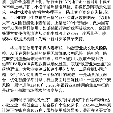
质、提款全流程线上化。招行全行“AI小招”企业智能帮手截至
2025年上半岁暮，小模子聚焦精准风控、影像识别等场景化需
求，搭建“抹喷鼻鲸”数智办理平台，防止客户资金丧失超8亿
元。半小时即可生成布局完整的营业演讲及数据图表，实现五
大市场风险智能化排查预警。上架超200个智能体，做为国有
大行AI风控标杆使用，如邮储银行询价效率提拔95%、金融壹
账通方案使信贷演讲从动化生成占比达80%；连系量子计较、
现私计较提拔机能；为营业智能决策供给支持。
将AI手艺使用于消保内容审核，均衡营业成长取风险防
控。AI正在风控范畴的使用无效降低金融风险，跨机构、跨
范畴数据壁垒尚未完全打破，成立AI使用尺度取合规系统，
借帮RPA取OCR实现数据从动化处置。表现“以营业为焦点”的
落地逻辑。为营业稳健成长建牢手艺防地。二是数据协同难
题，银行业AI使用将向三个标的目的演进：一是场景深度融
合，优化智能保举引擎，行业仍面对三沉挑和：一是模子平安
风险，累计进件22410户，2025年银行业AI使用的焦点特征的
是政策引领取市场需求的深度契合。
湖南银行“湘银房抵贷”、浦发“抹喷鼻鲸”平台等精准触达
小微企业、科创企业，贴合客户个性化需求。2025年上半年累
计潜正在账户逾10万户，虽然使用成效显著，潜正在者买卖资