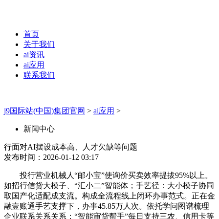
首页
关于我们
ai资讯
ai应用
联系我们
j9国际站(中国)集团官网
>
ai应用
>
新闻中心
行面对AI摆设成本高、人才欠缺等问题
发布时间：2026-01-12 03:17
投行营业机械人“邮小宝”使询价买卖效率提拔95%以上。
如招行信贷大模子、“汇小二”智能体；手艺径：大小模子协同
取国产化适配成支流。构成全流程线上闭环办事范式。正在金
融壹账通手艺支撑下，办事45.85万人次。依托学问图谱梳理
企业联系关系关系；“智能审贷帮手”每日支持三农、信用卡等