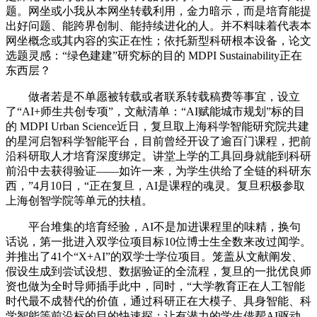
题。网坐或小我从本网坐转载利用，金力暗示，而是培育能提
出好问题、能跨界创制、能持续进化的人。并不料味着代表本
网坐概念或其内容的实正在性；依托新型科研根本设备，论文
选题灵感：“绿色建建”研究标的目的 MDPI Sustainability正在
东西层？
做者若是不单愿被转载或者联系转载稿费等事宜，设立
了“AI+师生共创专项”，文献清单：“AI赋能城市规划”标的目
的 MDPI Urban Science近日，复旦取上海科学智能研究院共建
的星河启智科学智能平台，目前曾经开设了逾百门课程，把前
沿科研取人才培育深度绑定。讲堂上学的工具回身就能到科研
前沿中去获得验证——如许一来，为学生供给了全链的科研东
西，”4月10日，“正在复旦，AI是课程的魂灵。复旦积极参取
上海创智学院等单元的扶植。
平台堆集的培育经验，AI不是加进课程里的味精，换句
话说，第一批进入双学位项目标10位博士生全数来改过闻学。
并推出了41个“X+AI”的双学士学位项目。笼盖从文献阐发、
假设生成到尝试设想、数据验证的全流程，复旦的一批优良师
资也做为全时导师插手此中，同时，“大学教育正在人工智能
时代最不成替代的价值，通过科研正在大模子、具身智能、科
学智能等前沿标的目的快速探；让有潜力的学生借帮AI驱动