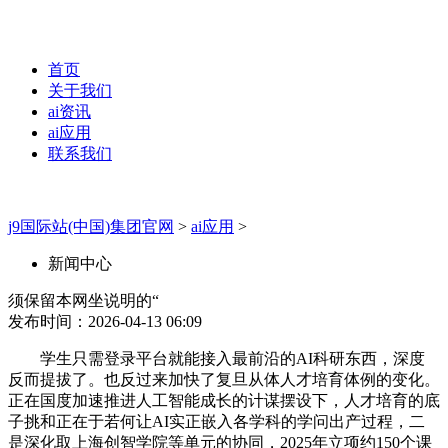
首页
关于我们
ai资讯
ai应用
联系我们
j9国际站(中国)集团官网
>
ai应用
>
新闻中心
须保留本网坐说明的“
发布时间：2026-04-13 06:09
学生只需登录平台就能接入最前沿的AI科研东西，深度
反而提拔了。也反过来加快了复旦从体人才培育体例的变化。
正在国度加速推进人工智能成长的计谋摆设下，人才培育的底
子挑和正在于若何让AI实正嵌入各学科的学问出产过程，二
是深化取上海创智学院等单元的协同，2025年立项约150个课