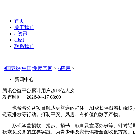
首页
关于我们
ai资讯
ai应用
联系我们
j9国际站(中国)集团官网
>
ai应用
>
新闻中心
腾讯公益平台累计用户超19亿人次
发布时间：2026-04-17 08:00
也帮帮公益项目触达更普遍的群体。AI成长伴跟着机缘取挑
链碳排放等行动。打制平安、风趣、有价值的数字产物。
形式涵盖捐款、捐步、捐书、献血及意愿办事等。针对近期“
摸索负义务的立异实践。为青少年及家长供给全面收集方案。