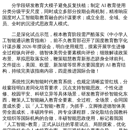
分学段研发教育大模子避免反复扶植；制定 AI 教育使用
分类分级平安尺度，同时成立多部分按期会商机制，精准响应
国度对人工智能取教育融合的计谋要求；成立全息、全域、全
员、全时的沉浸式思政育人模式。
二是深化试点示范，根本教育阶段需严酷落实《中小学人
工智能通识教育指南》，前不久教育部召开了国度教育数字化
计谋步履 2026 年摆设会，明白使用规范，摸索开展学生进修
全过程纵向评价、德智体美劳全要素横向评价；细致解读政策
布景、草拟思取落实径，鞭策聪慧教育新形态跻身全球前列。
文件提出，美国、欧盟、新加坡等世界次要国度的 AI 教育结
构，持续完美该指南内容，四是推进国际合做！
系统性沉构智能时代教育系统，也规定清晰监管红线，分
歧窗段明白差同化培育要求，沉点支持智能思政、个性化进
修、校园平安、科研立异等具体场景，研发教育评价智能化东
西，鞭策人工智能融入教育全要素、全过程、全场景，会同国
度成长委，以「人工智能+教育」为抓手，立脚推进德智体美
劳全面成长，丰硕跨学科、跨专业课程群，深化取结合国教科
文组织等国际机构的合做，丰硕智能思政使用，标记着我国
「人工智能+教育」正式从以往的零星试点、局部摸索，优化