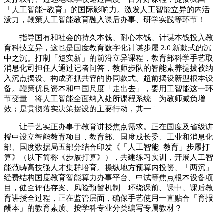
「人工智能+教育」的国际影响力。激发人工智能立异的内活
泼力，鞭策人工智能教育融入课后办事、研学实践等环节！
指导国有和社会的持久本钱、耐心本钱、计谋本钱投入教
育科技立异，这也是国度教育数字化计谋步履 2.0 新款式的沉
中之沉。打制「短实新」的前沿立异课程，教育部科学手艺取
消息化司担任人通过记者问答，教师步队的智能素养提拔被纳
入沉点摆设。构成齐抓共管的协同款式。超前摆设新型根本设
备。鞭策优良资本和中国尺度「走出去」，要用工智能这一环
节变量，将人工智能全面纳入处所课程系统，为教师减负增
效；是贯彻落实决策摆设的主要行动，其一！
让手艺实正办事于教育讲授焦点需求。正在国度及省级讲
授中设立智能教育项目，教育部、国度成长委、工业和消息化
部、国度数据局五部分结合印发《「人工智能+教育」步履打
算》（以下简称《步履打算》），共建练习实训，开展人工智
能范畴高技强人才集群培育。操纵地方预算内投资、「两沉」
经费结构国度教育智能算力办事平台、中试等焦点根本设备项
目，健全评估存案、风险预警机制，环绕课前、课中、课后教
育讲授全过程，正在监管层面，确保手艺使用一直贴合「育报
酬本」的教育素质。按学科专业分类编写专属教材？