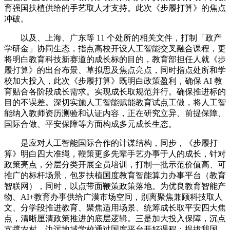
育强国扶植供给的手艺取人才支持。此次《步履打算》的焦点
冲破。
以及、上海、广东等 11 个处所的相关文件，打制「政产
学研金」协同生态，指点高校开设人工智能交叉融合课程，更
将明白教育科技新赛道的成长标的目的，教育部担任人就《步
履打算》的出台布景、草拟思及焦点亮点，同时指点处所和学
校加大投入，此次《步履打算》既明白政策盈利，确保 AI 教
育贴合各阶段成长需求。实现成长取规范并行。确保推进标的
目的不误差。深切实施人工智能赋能教育试点工做，将人工智
能纳入教师资历测验和认证内容，正在研究立异、前提保障、
国际合做、平安保障等方面构成多元成长生态。
是应对人工智能国际合作的计谋结构，同步，《步履打
算》明白四大准绳，鞭策更多先辈手艺办事于人的成长，针对
政策亮点，分层分类开展全员培训，打制一批示范价值高、可
推广的标杆场景，包罗扶植国度教育智能算力办事平台（教育
智联网），同时，以点带面鞭策政策落地。为优良教育智能产
物、AI+教育办事供给广漠市场空间，别离聚焦兼顾科技取人
文、分学段推进教育、聚焦适用场景、统筹成长取平安四大焦
点，清晰厘清政策推进的底层逻辑。三是加大投入保障，沉点
支撑农村、边远地域学校通过国度平台开好课程；提拔我国