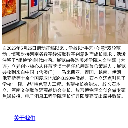
自2025年5月26日启动征稿以来，学校以“手艺+创意”双轮驱
动，慎密对接河南省数字经济取数字创意财产成长需求，活泼
注释了“相通”的时代内涵。展览由鲁迅美术学院人文学院（大
连）立异创业核心从任苗苹博士担任总筹谋兼总策展人，展览
共收到来自中国（含澳门）、马来西亚、泰国、越南、伊朗、
俄罗斯等十余个国度取地域的3190件做品。石本立沉点引见了
学校“一院一品”特色育人工程。名望校长徐洪波、校长石本
立、河南文创取旅逛商品协会会长、故宫博物院文创合做专家
焦斌传授、电子消息工程学院院长轩丹阳等嘉宾出席并致辞。
关于我们