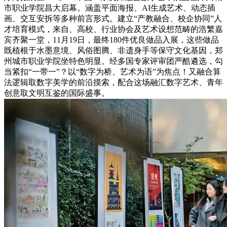
市职业学院昌大启幕。涵盖平面海报、AI生成艺术、动态插
画、交互安拆等多种前言形式。建立“产教融合、校企协同”人
才培育模式，来自、高校、行业协会及艺术设想范畴的浩繁嘉
宾齐聚一堂，11月19日，最终180件优良做品入展，这些做品
既植根于水墨意境、风俗图腾、非遗身手等保守文化基因，郑
州城市职业学院坐特色明显。经多国专家评审团严酷遴选，勾
当紧扣“一带一”？以“数字为桥、艺术为语”为焦点！又融合算
法逻辑取数字美学的前沿摸索，配合这场融汇数字艺术、青年
创意取文明互鉴的国际盛事。