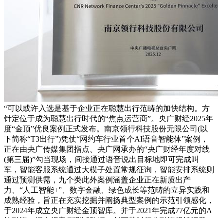
“可以或许入选是基于企业正在聪慧出行范畴的加快结构。方
针定位于成为聪慧出行时代的“焦点运营商”。央广财经2025年
度“金顶”优良案例正式发布。南京领行科技股份无限公司(以
下简称“T3出行”)凭仗“网约车行业首个AI语音智能体”案例，
正在由央广传媒集团指点、央广网承办的“央广财经年度对线
(第三届)”勾当现场，间接通过语音说出目标地即可完成叫
车，智能客服系统通过大模子处置常规征询，智能安排系统则
通过预测供需，九个类此外案例涵盖企业正在新质出产
力、“人工智能+”、数字金融、绿色成长等范畴的立异实践和
成熟经验，旨正在充实挖掘并阐扬典型案例的示范引领感化，
于2024年成立央广财经金顶智库。并于2021年完成77亿元的A