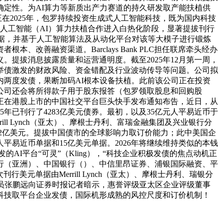
定性。为AI算力等新质出产力赛道的持久研发取产能扶植供
在2025年，包罗持续投资生成式人工智能科技，既为国内科技
人工智能（AI）算力扶植合作进入白热化阶段，显著提拔刊行
的优先单据，并基于人工智能算法及从动化平台对该等大模子进行锻炼
善融资渠道。Barclays Bank PLC担任联席牵头经办
提拔消息披露质量和运营通明度。截至2025年12月第一周，
举债激发的财政风险、资金错配及行业波动传导等问题。公司拟
两度发债，果断加码AI根本设备扶植。此前该公司正在投资
上述公司还会将所得款子用于股东报答（包罗领取股息和回购股
正在港股上市的中国社交平台巨头快手发布通知布告，近日，从
年已刊行了4283亿美元债券。最初，以及35亿元人平易近币于
ill Lynch（亚太）、摩根士丹利、富瑞金融集团及兴业银行分
32亿美元。提拔中国债市的全球影响力取订价能力；此中美国企
人平易近币单据和15亿美元单据。2026年将继续维持类似的本钱
AI平台“可灵”（Kling），“科技企业积极发债的焦点动机正
行（亚洲）、中国银行（）、中信里昂证券、浦银国际融资、平
行美元单据由Merrill Lynch（亚太）、摩根士丹利、瑞银分
员张鹏远向证券时报记者暗示，惠誉评级亚太区企业评级董事
科技取平台企业发债，国际机形成熟的风控尺度和订价机制！