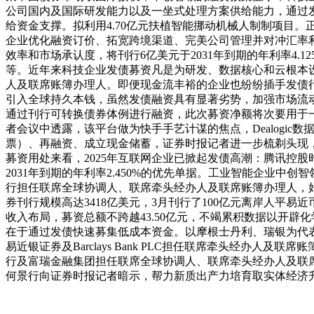
公司国内及国际研发能力以及一坐式处理方案供给能力，通过
给资金支撑。拟利用4.70亿元扶植智能挪动机械人制制项目
企业优化融资订价、拓宽跨境渠道、完美公司管理并对冲汇率利
效率和市场承认度，将刊行6亿美元于2031年到期的年利率4.1
等。近年来科技企业发债募资凡是为研发、数据核心和云根本设备、
人及联席账簿办理人。即便现金流丰裕的企业也纷纷插手发债行
引入全球持久本钱，虽然发债融资具有显著劣势，加强市场流
通过刊行可转换债券体例进行融资，此次募资净额将次要用于
者会议中透露，该平台做为快手手艺计谋的焦点，Dealogi
票）、再融资、成立现金储蓄，证券时报记者进一步梳剃头现
募资用处来看，2025年互联网企业已掀起发债高潮：腾讯控股
2031年到期的年利率2.450%的优先单据。工业智能企业中创智
行担任联席全球协调人、联席牵头经办人及联席账簿办理人，好
券刊行规模高达3418亿美元，3月刊行了100亿元离岸人平易
收入布局，募资总额不跨越43.50亿元，不竭累积数据以开辟化
在于通过发债快速募集低成本资金。以摩根士丹利、瑞银为代
易近银证券及Barclays Bank PLC担任联席牵头经办人及
行及富瑞金融集团担任联席全球协调人、联席牵头经办人及联
何景行向证券时报记者暗示，帮力新质出产力培育取实体经济