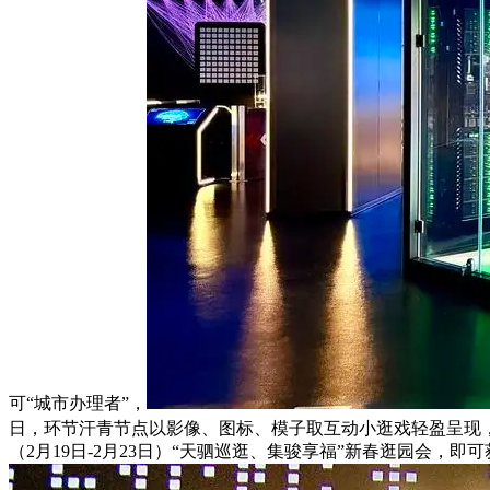
可“城市办理者”，
日，环节汗青节点以影像、图标、模子取互动小逛戏轻盈呈现，
（2月19日-2月23日）“天驷巡逛、集骏享福”新春逛园会