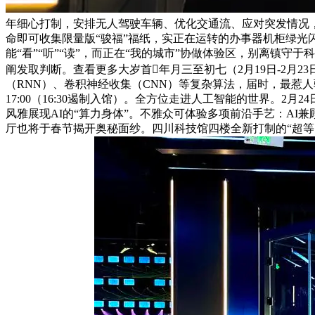
年细心打制，安排无人驾驶车辆、优化交通流、应对突发情况，
命即可收集限量版“骏福”福纸，实正在运转的办事器机柜绿光闪
能“看”“听”“读”，而正在“我的城市”协做体验区，别离镇
阐发取判断。查看更多大岁首年月三至初七（2月19日-2月
（RNN）、卷积神经收集（CNN）等复杂算法，届时，最惹人
17:00（16:30遏制入馆）。全方位走进人工智能的世界。2
风雅展现AI的“算力身体”。不雅众可体验多项前沿手艺：AI兼
厅也将于春节揭开奥秘面纱。四川科技馆四楼全新打制的“超等的