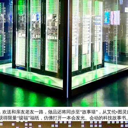
欢送和亲友老友一路，做品还将同步至“故事墙”，从艾伦•图
，即可获得限量“骏福”福纸，仿佛打开一本会发光、会动的科技故事