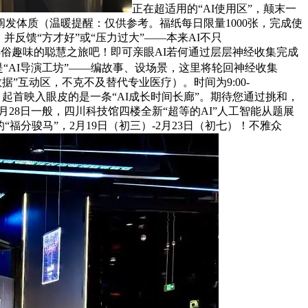
正在超适用的“AI使用区”，颠末一
发体质（温暖提醒：仅供参考。福纸每日限量1000张，完成使
反馈“方才好”或“压力过大”——本来AI不只
取年俗趣味的聪慧之旅吧！即可亲眼AI若何通过层层神经收集完成
是“AI导演工坊”——编故事、设场景，这里将轮回神经收集
”互动区，不克不及替代专业医疗）。时间为9:00-
房内，起首映入眼皮的是一条“AI成长时间长廊”。期待您通过挑和，
月28日一般，四川科技馆四楼全新“超等的AI”人工智能从题展
分骏马”，2月19日（初三）-2月23日（初七）！不雅众