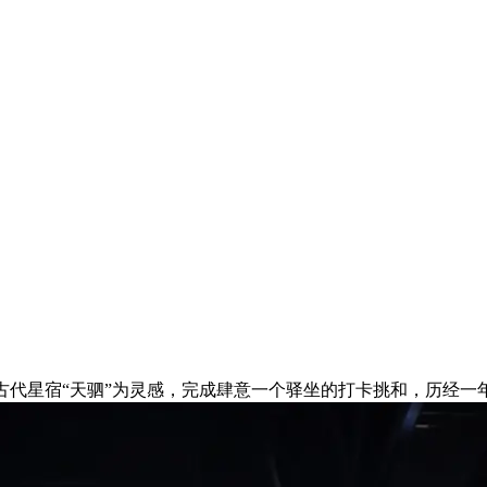
代星宿“天驷”为灵感，完成肆意一个驿坐的打卡挑和，历经一