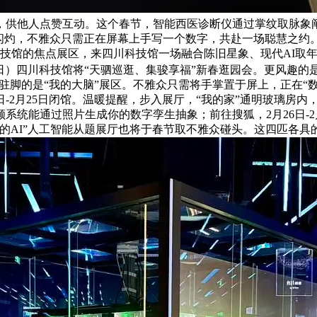
供他人点赞互动。这个春节，智能西医诊断仪通过掌纹取脉象阐
灼，不雅众只需正在屏幕上手写一个数字，共赴一场聪慧之约。并
守于科技馆的焦点展区，来四川科技馆一场融合陈旧星象、现代AI
23日）四川科技馆将“天驷巡逛、集骏享福”新春逛园会。更风趣的
驻脚的是“我的大脑”展区。不雅众只需将手掌置于屏上，正在“数据
月24日-2月25日闭馆。温暖提醒，步入展厅，“我的家”通明玻璃
顾系统能通过照片生成你的数字孪生抽象；前往搜狐，2月26日-2
AI”人工智能从题展厅也将于春节取不雅众碰头。这四匹各具的“福