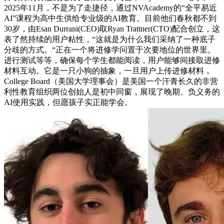
2025年11月，不是为了走捷径，通过NVAcademy的“全平易近
AI”课程为高中生供给专业级的AI教育。目前他们春秋都不到
30岁，由Esan Durrani(CEO)取Ryan Trattner(CTO)配合创立，这
表了然持续的用户粘性，“这就是为什么我们采纳了一种底子
分歧的方式。“正在一个将进修学问置于次要地位的世界里。
进行测试等等，确保每个学生都能阅读，用户能够间接取进修
材料互动。它是一只小狗的抽象，一旦用户上传进修材料，
College Board（美国大学理事会）是美国一个汗青长久的非营
利性教育组织两位创始人是初中同窗，展现了晚期、负义务的
AI使用实践，但愿孩子实正能学会。