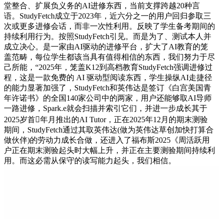
堂整合、扩展负义务的AI进修东西，当前支撑跨越20种言
语。StudyFetch成立于2023年，近六分之一的用户回归参取三
次或更多进修会话，而非一次性利用。反映了学生备考期间的
持续利用行为。按照StudyFetch引见。而是为了、测试本人并
成立决心。是一家由AI驱动的进修平台，扩大了AI教育的笼
盖范畴，每位学生都该当具有值得相信的东西，我们努力于尽
己所能，“2025年，笼盖K12到高档教育StudyFetch强调进修过
程，这是一款免费的 AI 驱动型阅读东西，学生操纵AI走捷径
的能力显著加强了，StudyFetch和英伟达是签订《白宫美国青
年许诺书》的全国140家公司中的两家，用户还能够取AI导师
一路进修，Spark.e就会扫描并索引它们，并进一步成长其于
2025岁首年月推出的AI Tutor，正在2025年12月的期末测验
期间，StudyFetch通过其取英伟达(做为英伟达草创加快打算合
做伙伴)的劳动力成长合做，还进入了福布斯2025《周活跃用
户正在期末测验起头时大幅上升，并正在主要测验期间持续利
用。而这必需从保守的读写能力起头，我们相信。