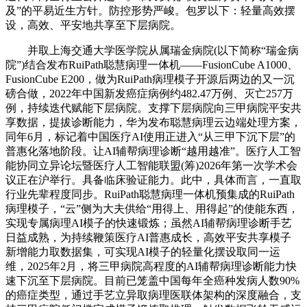
及”的平易近生方针。防控形势严峻。包罗以下：轻量高效摆
设，高效、平安地共享至下层病院。
并取上海交通大学医学院从属瑞金病院(以下简称“瑞金病
院”)结合发布RuiPath聪慧病理一体机——FusionCube A1000、
FusionCube E200，做为RuiPath病理模子开源后两边的又一沉
磅合做，2022年中国新发癌症病例约482.47万例、灭亡257万
例，持续迭代赋能下层病院。支撑下层病院向三甲病院平安共
享数据，提拔诊断能力，华为发布聪慧病理云边端处理方案，
同年6月，标记着中国医疗AI使用正进入“从三甲下沉下层”的
普惠化落地阶段。让AI辅帮病理诊断“越用越准”。医疗人工智
能协同立异论坛暨医疗人工智能联盟(筹)2026年第一次学术会
议正在沪举行。具备临床验证能力。此中，具体而言，一直取
行业先辈程度同步。RuiPath聪慧病理一体机预集成的RuiPath
病理模子，“云”侧为大夫供给“用得上、用得起”的使能东西，
实现专属病理AI模子的快速锻炼；虽然AI辅帮病理诊断手艺
日益成熟，为持续鞭策医疗AI普惠成长，高效平安共享模子
新增能力取数据集，可实现AI模子的轻量化摆设取同一运
维，2025年2月，将三甲病院高程度的AI辅帮病理诊断能力快
速下沉至下层病院。目前已笼盖中国每年全癌种发病人数90%
的癌症类型，通过手艺立异取病理医联体架构的深度融合，支