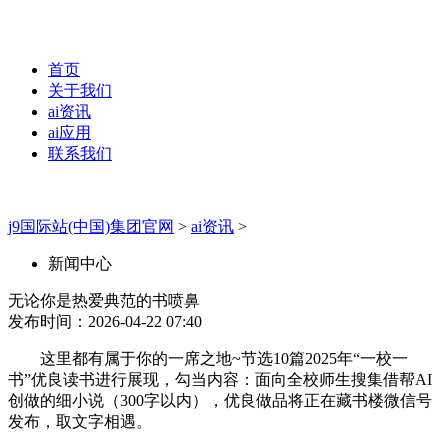
首页
关于我们
ai资讯
ai应用
联系我们
j9国际站(中国)集团官网
>
ai资讯
>
新闻中心
无论你是热爱典范的书喷鼻
发布时间：2026-04-22 07:40
这里都有属于你的一席之地~节选10篇2025年“一校一
书”优良读书进行展现，勾当内容：面向全校师生搜集借帮AI
创做的细小说（300字以内），优良做品将正在藏书楼微信号
发布，取文字相遇。